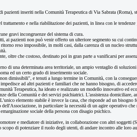
ri di pazienti inseriti nella Comunità Terapeutica di Via Sabrata (Roma),
 trattamento e nella riabilitazione dei pazienti, in linea con le tendenze
alcune gravi incongruenze del sistema di cura.
atti, ai pazienti non può venir offerto un ulteriore segmento su cui cont
itorno reso impossibile, in molti casi, dalla carenza di un nucleo strutturat
ità.
ante, oltre che costoso, destinato poi in gran parte a vanificarsi per asse
erno di una determinata area territoriale, un ampio ventaglio di soluzioni 
oma ed un certo grado di inserimento sociale.
i "non dimissibili", e tenuti a lungo termine in Comunità, con la consegue
er impedisce ad altri pazienti e familiari che ne hanno bisogno, di acced
munità Terapeutica, ha ideato e realizzato un modello innovativo ed eco
ze della Comunità e dei servizi psichiatrici. L'assistenza domiciliare, an
L'unico elemento stabile è invece la casa, che risponde ad un bisogno fon
lo dell'Associazione, in particolare la necessità di un agire operativo che
 di emarginazione sociale della persona con disagio psichico.
motore e mediatore di iniziative, in collaborazione con altri soggetti (
 scopo di potenziare il ruolo degli utenti, di andare incontro alle loro a