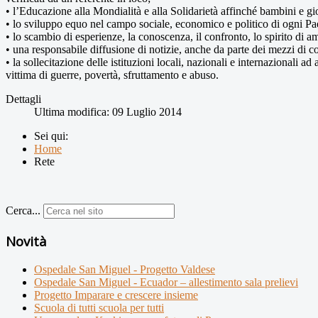
• l’Educazione alla Mondialità e alla Solidarietà affinché bambini e g
• lo sviluppo equo nel campo sociale, economico e politico di ogni Paese
• lo scambio di esperienze, la conoscenza, il confronto, lo spirito di a
• una responsabile diffusione di notizie, anche da parte dei mezzi di co
• la sollecitazione delle istituzioni locali, nazionali e internazionali 
vittima di guerre, povertà, sfruttamento e abuso.
Dettagli
Ultima modifica: 09 Luglio 2014
Sei qui:
Home
Rete
Cerca...
Novità
Ospedale San Miguel - Progetto Valdese
Ospedale San Miguel - Ecuador – allestimento sala prelievi
Progetto Imparare e crescere insieme
Scuola di tutti scuola per tutti