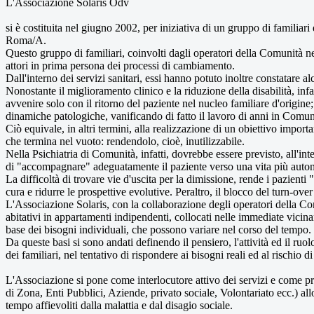
L'Associazione Solaris Odv
si è costituita nel giugno 2002, per iniziativa di un gruppo di familia
Roma/A.
Questo gruppo di familiari, coinvolti dagli operatori della Comunità nel
attori in prima persona dei processi di cambiamento.
Dall'interno dei servizi sanitari, essi hanno potuto inoltre constatare 
Nonostante il miglioramento clinico e la riduzione della disabilità, inf
avvenire solo con il ritorno del paziente nel nucleo familiare d'origine; r
dinamiche patologiche, vanificando di fatto il lavoro di anni in Comun
Ciò equivale, in altri termini, alla realizzazione di un obiettivo import
che termina nel vuoto: rendendolo, cioè, inutilizzabile.
Nella Psichiatria di Comunità, infatti, dovrebbe essere previsto, all'int
di "accompagnare" adeguatamente il paziente verso una vita più auton
La difficoltà di trovare vie d'uscita per la dimissione, rende i pazient
cura e ridurre le prospettive evolutive. Peraltro, il blocco del turn-ov
L'Associazione Solaris, con la collaborazione degli operatori della Co
abitativi in appartamenti indipendenti, collocati nelle immediate vicinan
base dei bisogni individuali, che possono variare nel corso del tempo. 
Da queste basi si sono andati definendo il pensiero, l'attività ed il ruo
dei familiari, nel tentativo di rispondere ai bisogni reali ed al rischio
L'Associazione si pone come interlocutore attivo dei servizi e come pro
di Zona, Enti Pubblici, Aziende, privato sociale, Volontariato ecc.) allo
tempo affievoliti dalla malattia e dal disagio sociale.