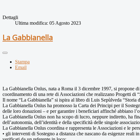
Dettagli
Ultima modifica: 05 Agosto 2023
La Gabbianella
Stampa
Email
La Gabbianella Onlus, nata a Roma il 3 dicembre 1997, si propone di tu
coordinamento di una rete di Associazioni che realizzano Progetti di 
Il nome “La Gabbianella” si ispira al libro di Luis Sepùlveda “Storia di
La Gabbianella Onlus ha promosso la Carta dei Principi per il Sostegno 
delle loro donazioni – e per garantire i beneficiari affinché abbiano l’op
La Gabbianella Onlus non ha scopo di lucro, neppure indiretto, ha final
dell’autonomia, dell’identità e della specificità delle singole associaz
La Gabbianella Onlus coordina e rappresenta le Associazioni e le pers
• gli interventi di Sostegno a distanza che nascano da esigenze reali in
verificati da un referente in loco;