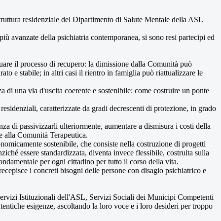
 struttura residenziale del Dipartimento di Salute Mentale della ASL
 più avanzate della psichiatria contemporanea, si sono resi partecipi ed
inuare il processo di recupero: la dimissione dalla Comunità può
o e stabile; in altri casi il rientro in famiglia può riattualizzare le
nza di una via d'uscita coerente e sostenibile: come costruire un ponte
residenziali, caratterizzate da gradi decrescenti di protezione, in grado
nza di passivizzarli ulteriormente, aumentare a dismisura i costi della
ere alla Comunità Terapeutica.
nomicamente sostenibile, che consiste nella costruzione di progetti
ziché essere standardizzata, diventa invece flessibile, costruita sulla
damentale per ogni cittadino per tutto il corso della vita.
 recepisce i concreti bisogni delle persone con disagio psichiatrico e
Servizi Istituzionali dell'ASL, Servizi Sociali dei Municipi Competenti
utentiche esigenze, ascoltando la loro voce e i loro desideri per troppo