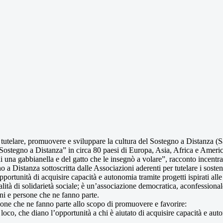
telare, promuovere e sviluppare la cultura del Sostegno a Distanza (SaD)
“Sostegno a Distanza” in circa 80 paesi di Europa, Asia, Africa e Americ
 una gabbianella e del gatto che le insegnò a volare”, racconto incentrato
a Distanza sottoscritta dalle Associazioni aderenti per tutelare i sosten
portunità di acquisire capacità e autonomia tramite progetti ispirati alle 
ità di solidarietà sociale; è un’associazione democratica, aconfessionale
ioni e persone che ne fanno parte.
one che ne fanno parte allo scopo di promuovere e favorire:
 loco, che diano l’opportunità a chi è aiutato di acquisire capacità e au