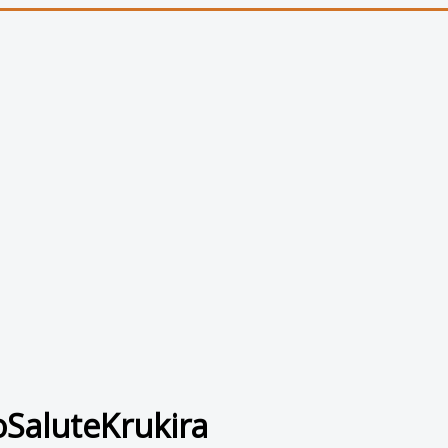
oSaluteKrukira